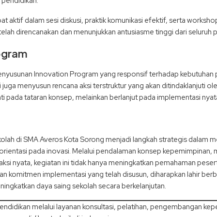
 pendidikan.
bat aktif dalam sesi diskusi, praktik komunikasi efektif, serta work
telah direncanakan dan menunjukkan antusiasme tinggi dari seluruh 
ogram
penyusunan Innovation Program yang responsif terhadap kebutuhan 
 juga menyusun rencana aksi terstruktur yang akan ditindaklanjuti o
i pada tataran konsep, melainkan berlanjut pada implementasi nyata
olah di SMA Averos Kota Sorong menjadi langkah strategis dalam 
berorientasi pada inovasi. Melalui pendalaman konsep kepemimpinan
aksi nyata, kegiatan ini tidak hanya meningkatkan pemahaman peser
ngan komitmen implementasi yang telah disusun, diharapkan lahir b
ngkatkan daya saing sekolah secara berkelanjutan.
endidikan melalui layanan konsultasi, pelatihan, pengembangan ke