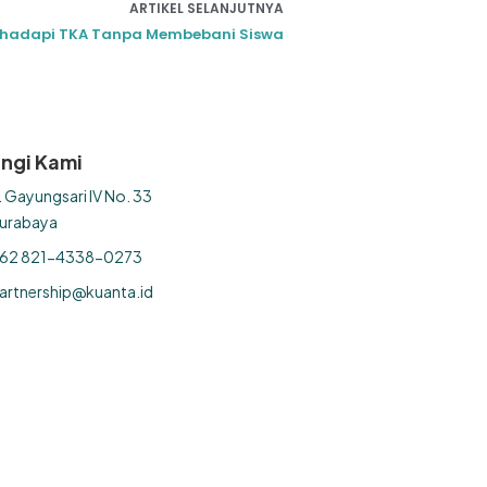
ARTIKEL SELANJUTNYA
ghadapi TKA Tanpa Membebani Siswa
ngi Kami
l. Gayungsari IV No. 33
urabaya
62 821-4338-0273
artnership@kuanta.id