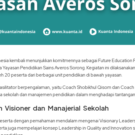
nesia kembali menunjukkan komitmennya sebagai Future Education 
Yayasan Pendidikan Sains Averos Sorong. Kegiatan ini dilaksanakan
eh 20 peserta dari berbagai unit pendidikan di bawah yayasan.
 fasilitator berpengalaman, yaitu Coach Shobikhul Qisom dan Coa
a sekolah dan manajemen pendidikan dalam menghadapi tantangan e
Visioner dan Manajerial Sekolah
i peserta dengan pemahaman mendalam mengenai Visionary Leaders
peserta juga mempelajari konsep Leadership in Quality and Innovat