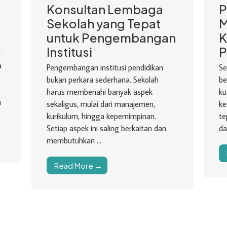
Konsultan Lembaga
P
Sekolah yang Tepat
M
untuk Pengembangan
K
Institusi
P
h
a
Pengembangan institusi pendidikan
Se
bukan perkara sederhana. Sekolah
be
harus membenahi banyak aspek
ku
n
sekaligus, mulai dari manajemen,
ke
kurikulum, hingga kepemimpinan.
te
Setiap aspek ini saling berkaitan dan
da
membutuhkan ...
Read More →