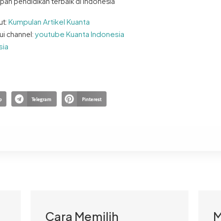
an pendidikan terbaik di indonesia
Kumpulan Artikel Kuanta
ut:
youtube Kuanta Indonesia
ui channel:
sia
p
Telegram
Pinterest
Cara Memilih
M