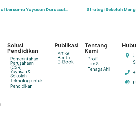
Membangun Citra Unggul di Era Digital bersama Yayasan Darussalam Batam
Strategi Sekolah Men
Solusi
Publikasi
Tentang
Hubu
Pendidikan
Kami
Artikel
J
Berita
Pemerintahan
Profil
n
E-Book
S
Perusahaan
Tim &
(CSR)
Tenaga Ahli
Yayasan &
+
Sekolah
Teknologi untuk
p
Pendidikan
a
h