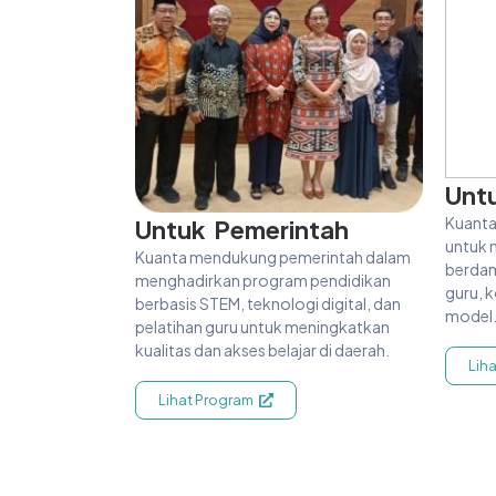
Unt
Kuanta
Untuk Pemerintah
untuk 
Kuanta mendukung pemerintah dalam
berdam
menghadirkan program pendidikan
guru, k
berbasis STEM, teknologi digital, dan
model
pelatihan guru untuk meningkatkan
kualitas dan akses belajar di daerah.
Lih
Lihat Program