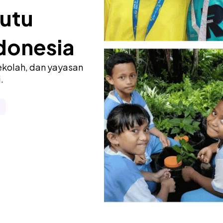
utu
donesia
kolah, dan yayasan
.