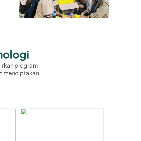
nologi
irkan program
an menciptakan