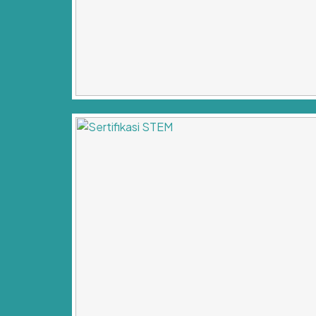
Berita Kegiatan
Bakti BCA bersama KUANTA melaksan
pembukaan sekolah model bakti BCA d
Agustus 6, 2024
Tidak ada komentar
Ibu Kota Nusantara (IKN), 23 Juli 2024. 
komitmen terhadap tanggung jawab sosial
menyelenggarakan kegiatan Corporate Soc
(CSR) di ...
Baca Selengkapnya →