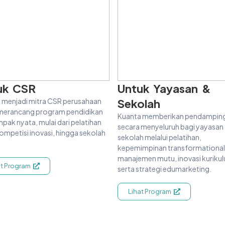
uk CSR
Untuk Yayasan &
 menjadi mitra CSR perusahaan
Sekolah
merancang program pendidikan
Kuanta memberikan pendampin
pak nyata, mulai dari pelatihan
secara menyeluruh bagi yayasan
ompetisi inovasi, hingga sekolah
sekolah melalui pelatihan,
.
kepemimpinan transformational
manajemen mutu, inovasi kuriku
at Program
serta strategi edumarketing.
Lihat Program