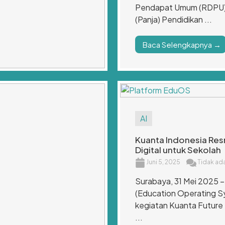
Pendapat Umum (RDPU) y
(Panja) Pendidikan ...
Baca Selengkapnya →
akan kegiatan
AI
i Wilayah IKN
Kuanta Indonesia Res
Digital untuk Sekolah
Dalam rangka memperkuat
Juni 5, 2025
Tidak ad
 perusahaan, BCA telah
ial Responsibility
Surabaya, 31 Mei 2025 
(Education Operating S
kegiatan Kuanta Future
...