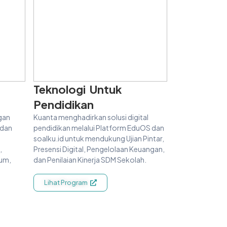
Teknologi Untuk
Pendidikan
gan
Kuanta menghadirkan solusi digital
 dan
pendidikan melalui Platform EduOS dan
soalku.id untuk mendukung Ujian Pintar,
,
Presensi Digital, Pengelolaan Keuangan,
lum,
dan Penilaian Kinerja SDM Sekolah.
Lihat Program