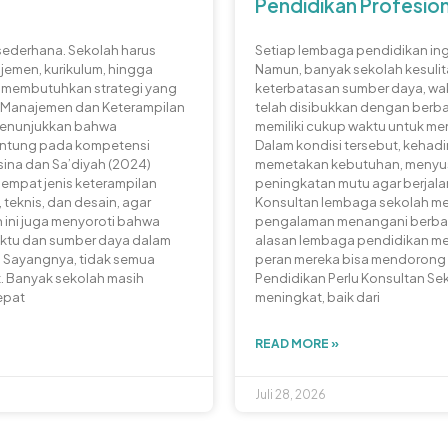
Pendidikan Profesio
sederhana. Sekolah harus
Setiap lembaga pendidikan ing
jemen, kurikulum, hingga
Namun, banyak sekolah kesuli
an membutuhkan strategi yang
keterbatasan sumber daya, wak
 “Manajemen dan Keterampilan
telah disibukkan dengan berba
menunjukkan bahwa
memiliki cukup waktu untuk m
antung pada kompetensi
Dalam kondisi tersebut, keha
ina dan Sa’diyah (2024)
memetakan kebutuhan, menyus
empat jenis keterampilan
peningkatan mutu agar berjalan 
 teknis, dan desain, agar
Konsultan lembaga sekolah memb
 ini juga menyoroti bahwa
pengalaman menangani berbaga
aktu dan sumber daya dalam
alasan lembaga pendidikan m
. Sayangnya, tidak semua
peran mereka bisa mendorong
t. Banyak sekolah masih
Pendidikan Perlu Konsultan Se
epat
meningkat, baik dari
READ MORE »
Juli 28, 2026