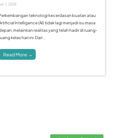
Juli 7, 2026
Perkembangan teknologi kecerdasan buatan atau
Artificial Intelligence (AI) tidak lagi menjadi isu masa
depan, melainkan realitas yang telah hadir di ruang-
ruang kelas hari ini. Dari ...
Read More →