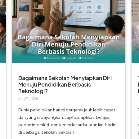
Bagaimana Sekolah Menyiapkan Diri
Menuju Pendidikan Berbasis
Teknologi?
Juli 27, 2026
Dunia pendidikan hari ini bergerak jauh lebih cepat
dari yang dibayangkan. Laptop, aplikasi belajar,
papan interaktif, dan kecerdasan buatan kini hadir
di berbagai sekolah. Sekolah ...