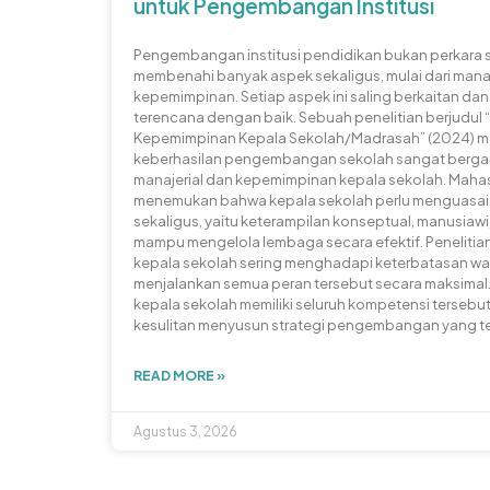
untuk Pengembangan Institusi
Pengembangan institusi pendidikan bukan perkara 
membenahi banyak aspek sekaligus, mulai dari mana
kepemimpinan. Setiap aspek ini saling berkaitan d
terencana dengan baik. Sebuah penelitian berjudul
Kepemimpinan Kepala Sekolah/Madrasah” (2024) 
keberhasilan pengembangan sekolah sangat berg
manajerial dan kepemimpinan kepala sekolah. Mahas
menemukan bahwa kepala sekolah perlu menguasai 
sekaligus, yaitu keterampilan konseptual, manusiawi,
mampu mengelola lembaga secara efektif. Penelitian
kepala sekolah sering menghadapi keterbatasan w
menjalankan semua peran tersebut secara maksimal
kepala sekolah memiliki seluruh kompetensi tersebu
kesulitan menyusun strategi pengembangan yang t
READ MORE »
Agustus 3, 2026