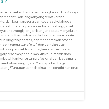
nal?
in terus berkembang dan meningkatkan kualitasnya.
tan menentukan langkah yang tepat karena
tu, dan keahlian. Guru dan kepala sekolah juga
gai kebutuhan operasional harian, sehingga belum
enyusun strategi pengembangan secara menyeluruh.
diran konsultan lembaga sekolah dapat membantu
un program prioritas, dan mengarahkan proses
lebih terstruktur, efektif, dan berkelanjutan.
awa perspektif dari luar, keahlian teknis, dan
i persoalan pendidikan. Artikel ini membahas
embutuhkan konsultan profesional dan bagaimana
 perubahan yang nyata. Mengapa Lembaga
karang? Tuntutan terhadap kualitas pendidikan terus