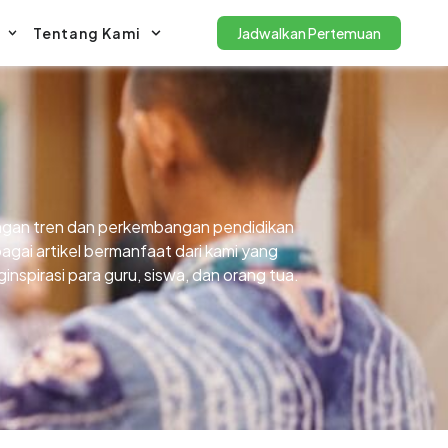
Tentang Kami
Jadwalkan Pertemuan
gan tren dan perkembangan pendidikan
agai artikel bermanfaat dari kami yang
nspirasi para guru, siswa, dan orang tua.