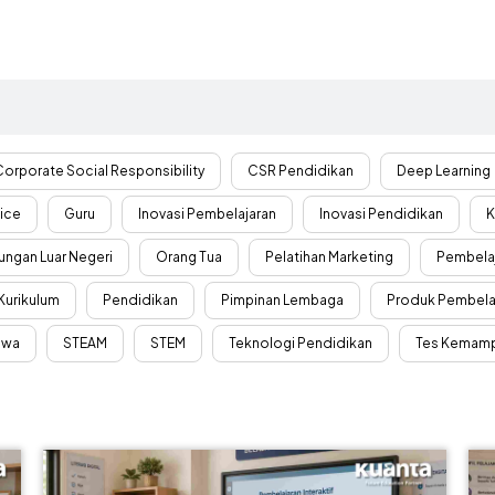
Corporate Social Responsibility
CSR Pendidikan
Deep Learning
vice
Guru
Inovasi Pembelajaran
Inovasi Pendidikan
K
ungan Luar Negeri
Orang Tua
Pelatihan Marketing
Pembelaj
urikulum
Pendidikan
Pimpinan Lembaga
Produk Pembela
swa
STEAM
STEM
Teknologi Pendidikan
Tes Kemamp