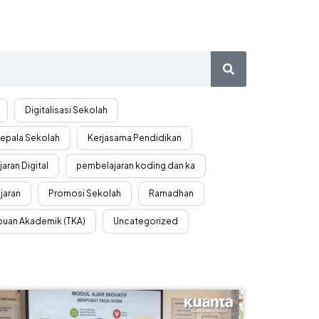
Digitalisasi Sekolah
epala Sekolah
Kerjasama Pendidikan
aran Digital
pembelajaran koding dan ka
jaran
Promosi Sekolah
Ramadhan
uan Akademik (TKA)
Uncategorized