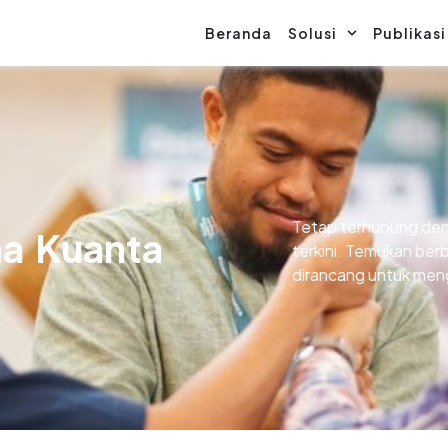
Beranda
Solusi
Publikasi
Tetap terhubung den
ma Kuanta
terkini. Temukan berb
dirancang untuk mengi