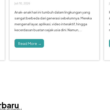
Juli 10, 2026
Anak-anak hari ini tumbuh dalam lingkungan yang
sangat berbeda dari generasi sebelumnya. Mereka
mengenal layar, aplikasi, video interaktif, hingga
kecerdasan buatan sejak usia dini. Namun, ...
Read More →
rbaru
idikan melalui