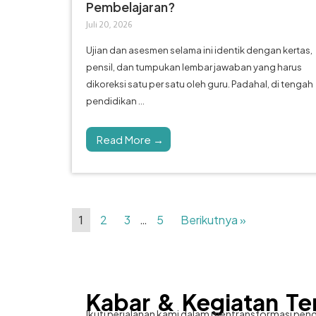
Pembelajaran?
Juli 20, 2026
Ujian dan asesmen selama ini identik dengan kertas,
pensil, dan tumpukan lembar jawaban yang harus
dikoreksi satu per satu oleh guru. Padahal, di tengah
pendidikan ...
Read More →
2
3
5
Berikutnya »
1
…
Kabar & Kegiatan Te
Ikuti perjalanan kami dalam mentransformasi pend