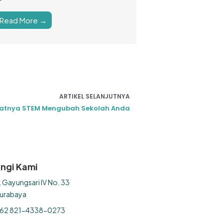
Read More →
ARTIKEL SELANJUTNYA
Saatnya STEM Mengubah Sekolah Anda
ngi Kami
l. Gayungsari IV No. 33
urabaya
62 821-4338-0273