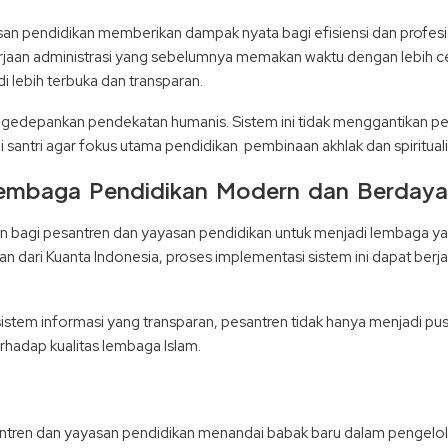
an pendidikan memberikan dampak nyata bagi efisiensi dan profes
an administrasi yang sebelumnya memakan waktu dengan lebih cep
i lebih terbuka dan transparan.
ngedepankan pendekatan humanis. Sistem ini tidak menggantikan p
i santri agar fokus utama pendidikan pembinaan akhlak dan spirituali
embaga Pendidikan Modern dan Berdaya
an bagi pesantren dan yayasan pendidikan untuk menjadi lembaga y
an dari Kuanta Indonesia, proses implementasi sistem ini dapat berj
sistem informasi yang transparan, pesantren tidak hanya menjadi pu
hadap kualitas lembaga Islam.
ntren dan yayasan pendidikan menandai babak baru dalam pengelolaa