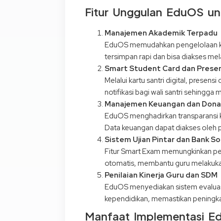
Fitur Unggulan EduOS un
Manajemen Akademik Terpadu
EduOS memudahkan pengelolaan kegia
tersimpan rapi dan bisa diakses mel
Smart Student Card dan Presens
Melalui kartu santri digital, presen
notifikasi bagi wali santri sehingg
Manajemen Keuangan dan Donas
EduOS menghadirkan transparansi k
Data keuangan dapat diakses oleh pi
Sistem Ujian Pintar dan Bank Soa
Fitur Smart Exam memungkinkan pelak
otomatis, membantu guru melakukan
Penilaian Kinerja Guru dan SDM
EduOS menyediakan sistem evaluas
kependidikan, memastikan peningka
Manfaat Implementasi Ed