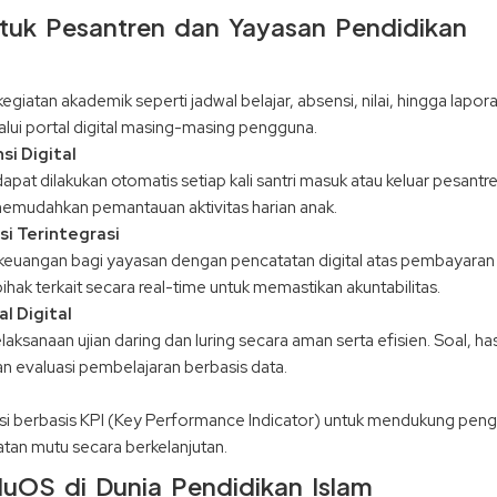
tuk Pesantren dan Yayasan Pendidikan
tan akademik seperti jadwal belajar, absensi, nilai, hingga lapo
alui portal digital masing-masing pengguna.
i Digital
si dapat dilakukan otomatis setiap kali santri masuk atau keluar pesant
a memudahkan pemantauan aktivitas harian anak.
i Terintegrasi
euangan bagi yayasan dengan pencatatan digital atas pembayaran
hak terkait secara real-time untuk memastikan akuntabilitas.
l Digital
sanaan ujian daring dan luring secara aman serta efisien. Soal, hasi
 evaluasi pembelajaran berbasis data.
i berbasis KPI (Key Performance Indicator) untuk mendukung pen
tan mutu secara berkelanjutan.
uOS di Dunia Pendidikan Islam