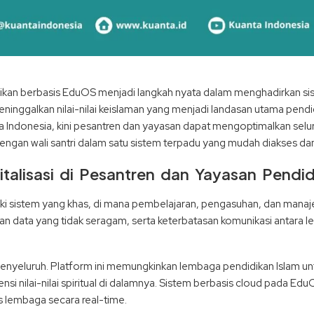
idikan berbasis EduOS menjadi langkah nyata dalam menghadirkan s
meninggalkan nilai-nilai keislaman yang menjadi landasan utama pe
a Indonesia, kini pesantren dan yayasan dapat mengoptimalkan sel
ngan wali santri dalam satu sistem terpadu yang mudah diakses dan
alisasi di Pesantren dan Yayasan Pendid
i sistem yang khas, di mana pembelajaran, pengasuhan, dan manajem
tan data yang tidak seragam, serta keterbatasan komunikasi antara l
 menyeluruh. Platform ini memungkinkan lembaga pendidikan Islam u
i nilai-nilai spiritual di dalamnya. Sistem berbasis cloud pada Ed
as lembaga secara real-time.