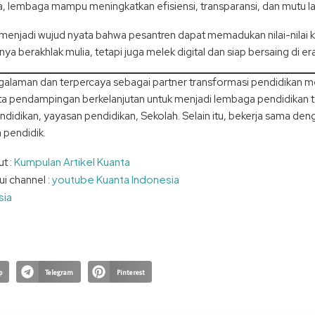
ta, lembaga mampu meningkatkan efisiensi, transparansi, dan mutu 
uOS menjadi wujud nyata bahwa pesantren dapat memadukan nilai-nilai
ya berakhlak mulia, tetapi juga melek digital dan siap bersaing di era
aman dan terpercaya sebagai partner transformasi pendidikan melal
a pendampingan berkelanjutan untuk menjadi lembaga pendidikan te
didikan, yayasan pendidikan, Sekolah. Selain itu, bekerja sama den
 pendidik.
Kumpulan Artikel Kuanta
ut :
youtube Kuanta Indonesia
ui channel :
sia
p
Telegram
Pinterest