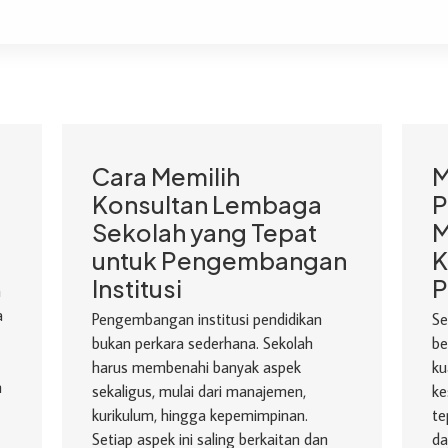
Cara Memilih
M
Konsultan Lembaga
P
Sekolah yang Tepat
M
untuk Pengembangan
K
Institusi
P
h
a
Pengembangan institusi pendidikan
Se
bukan perkara sederhana. Sekolah
be
harus membenahi banyak aspek
ku
n
sekaligus, mulai dari manajemen,
ke
kurikulum, hingga kepemimpinan.
te
Setiap aspek ini saling berkaitan dan
da