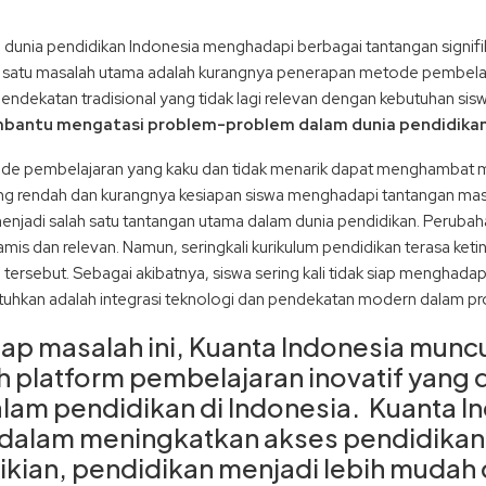
gi, dunia pendidikan Indonesia menghadapi berbagai tantangan sign
 satu masalah utama adalah kurangnya penerapan metode pembelajar
endekatan tradisional yang tidak lagi relevan dengan kebutuhan si
bantu mengatasi problem-problem dalam dunia pendidika
e pembelajaran yang kaku dan tidak menarik dapat menghambat moti
ang rendah dan kurangnya kesiapan siswa menghadapi tantangan masa d
enjadi salah satu tantangan utama dalam dunia pendidikan. Perubah
mis dan relevan. Namun, seringkali kurikulum pendidikan terasa ke
rsebut. Sebagai akibatnya, siswa sering kali tidak siap menghadapi
butuhkan adalah integrasi teknologi dan pendekatan modern dalam p
p masalah ini, Kuanta Indonesia muncu
h platform pembelajaran inovatif yang 
lam pendidikan di Indonesia. Kuanta I
 dalam meningkatkan akses pendidikan 
kian, pendidikan menjadi lebih mudah