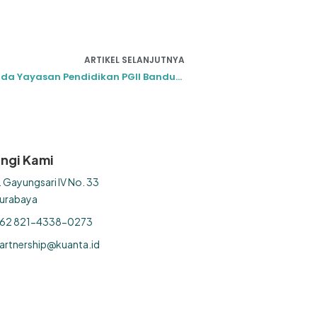
ARTIKEL SELANJUTNYA
Pelatihan Marketing Sekolah Pada Yayasan Pendidikan PGII Bandung
ngi Kami
l. Gayungsari IV No. 33
urabaya
62 821-4338-0273
artnership@kuanta.id