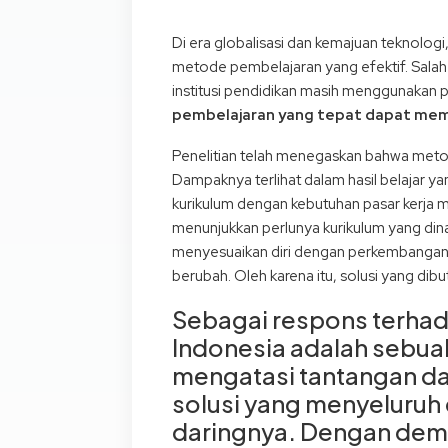
Di era globalisasi dan kemajuan teknolo
metode pembelajaran yang efektif. Salah
institusi pendidikan masih menggunakan p
pembelajaran yang tepat dapat mem
Penelitian telah menegaskan bahwa metod
Dampaknya terlihat dalam hasil belajar y
kurikulum dengan kebutuhan pasar kerja m
menunjukkan perlunya kurikulum yang dina
menyesuaikan diri dengan perkembangan te
berubah. Oleh karena itu, solusi yang di
Sebagai respons terhada
Indonesia adalah sebua
mengatasi tantangan da
solusi yang menyeluruh
daringnya. Dengan demi