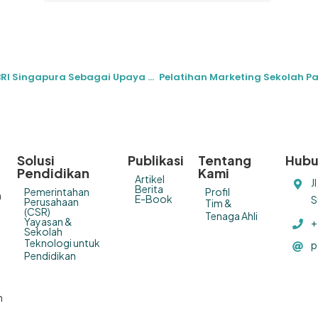
Kunjungan Kuanta Pada Atdikbud KBRI Singapura Sebagai Upaya Peningkatan Kerjasama Jaringan Sekolah di Luar Negeri.
Solusi
Publikasi
Tentang
Hubu
Pendidikan
Kami
Artikel
J
Berita
Pemerintahan
Profil
n
E-Book
S
Perusahaan
Tim &
(CSR)
Tenaga Ahli
Yayasan &
+
Sekolah
Teknologi untuk
p
Pendidikan
a
h