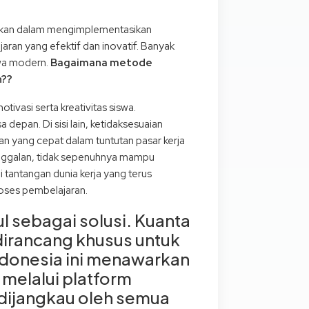
ifikan dalam mengimplementasikan
an yang efektif dan inovatif. Banyak
swa modern.
Bagaimana metode
n??
vasi serta kreativitas siswa.
epan. Di sisi lain, ketidaksesuaian
an yang cepat dalam tuntutan pasar kerja
tinggalan, tidak sepenuhnya mampu
 tantangan dunia kerja yang terus
roses pembelajaran.
l sebagai solusi. Kuanta
dirancang khusus untuk
ndonesia ini menawarkan
melalui platform
 dijangkau oleh semua