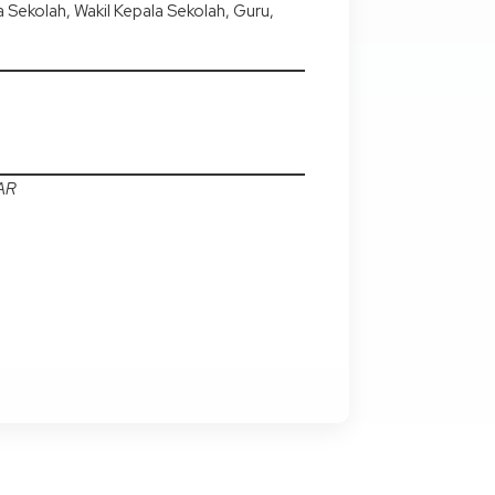
 Sekolah, Wakil Kepala Sekolah, Guru,
AR