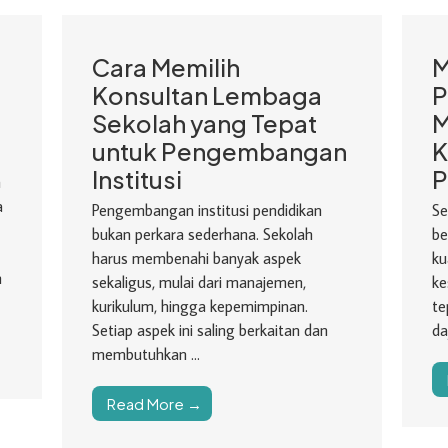
Cara Memilih
M
Konsultan Lembaga
P
Sekolah yang Tepat
M
untuk Pengembangan
K
Institusi
P
h
a
Pengembangan institusi pendidikan
Se
bukan perkara sederhana. Sekolah
be
harus membenahi banyak aspek
ku
n
sekaligus, mulai dari manajemen,
ke
kurikulum, hingga kepemimpinan.
te
Setiap aspek ini saling berkaitan dan
da
membutuhkan ...
Read More →