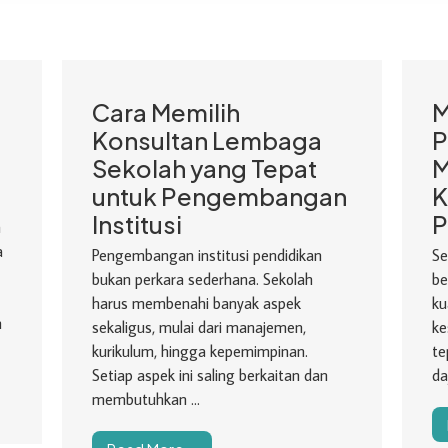
Cara Memilih
M
Konsultan Lembaga
P
Sekolah yang Tepat
M
untuk Pengembangan
K
Institusi
P
h
a
Pengembangan institusi pendidikan
Se
bukan perkara sederhana. Sekolah
be
harus membenahi banyak aspek
ku
n
sekaligus, mulai dari manajemen,
ke
kurikulum, hingga kepemimpinan.
te
Setiap aspek ini saling berkaitan dan
da
membutuhkan ...