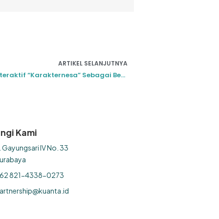
ARTIKEL SELANJUTNYA
Inovasi Produk Pembelajaran Interaktif “Karakternesa” Sebagai Bentuk Kerjasama Kuanta Dengan Satuan Inovasi Universitas Negeri Surabaya
ngi Kami
l. Gayungsari IV No. 33
urabaya
62 821-4338-0273
artnership@kuanta.id