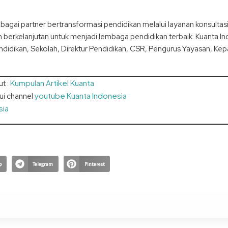
agai partner bertransformasi pendidikan melalui layanan konsulta
berkelanjutan untuk menjadi lembaga pendidikan terbaik. Kuanta In
ndidikan, Sekolah, Direktur Pendidikan, CSR, Pengurus Yayasan, Kepa
Kumpulan Artikel Kuanta
ut :
youtube Kuanta Indonesia
lui channel
sia
p
Telegram
Pinterest