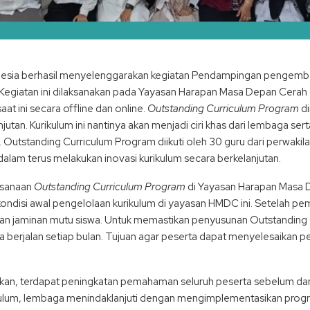
esia berhasil menyelenggarakan kegiatan Pendampingan pengemban
Kegiatan ini dilaksanakan pada Yayasan Harapan Masa Depan Cera
at ini secara offline dan online.
Outstanding Curriculum Program
di
utan. Kurikulum ini nantinya akan menjadi ciri khas dari lembaga se
i. Outstanding Curriculum Program diikuti oleh 30 guru dari perwaki
 dalam terus melakukan inovasi kurikulum secara berkelanjutan.
ksanaan
Outstanding Curriculum Program
di Yayasan Harapan Masa 
ondisi awal pengelolaan kurikulum di yayasan HMDC ini. Setelah pe
unan jaminan mutu siswa. Untuk memastikan penyusunan Outstandin
 berjalan setiap bulan. Tujuan agar peserta dapat menyelesaikan
akan, terdapat peningkatan pemahaman seluruh peserta sebelum dan 
lum, lembaga menindaklanjuti dengan mengimplementasikan progra