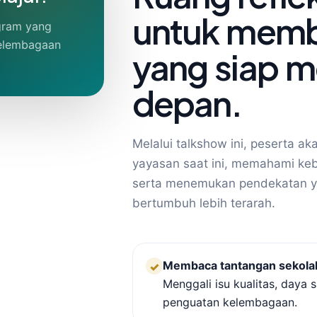
untuk memb
ogram yang
 kelembagaan
yang siap 
depan.
Melalui talkshow ini, peserta a
yayasan saat ini, memahami keb
serta menemukan pendekatan y
bertumbuh lebih terarah.
Membaca tantangan sekolah 
✓
Menggali isu kualitas, daya 
penguatan kelembagaan.