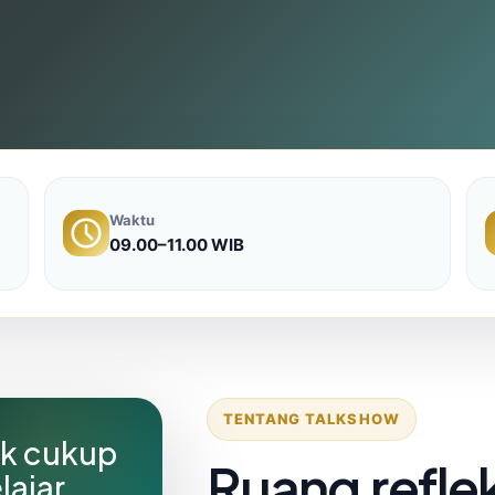
Waktu
09.00–11.00 WIB
TENTANG TALKSHOW
ak cukup
Ruang reflek
ajar.