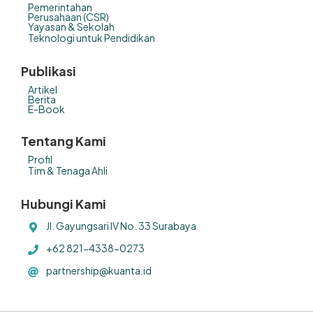
Pemerintahan
Perusahaan (CSR)
Yayasan & Sekolah
Teknologi untuk Pendidikan
Publikasi
Artikel
Berita
E-Book
Tentang Kami
Profil
Tim & Tenaga Ahli
Hubungi Kami
Jl. Gayungsari IV No. 33 Surabaya
+62 821-4338-0273
partnership@kuanta.id