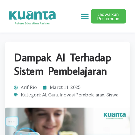
Jadwalkan
Pertemuan
Dampak AI Terhadap
Sistem Pembelajaran
Arif Rio
Maret 14, 2025
AI
Guru
Inovasi Pembelajaran
Siswa
Kategori:
,
,
,