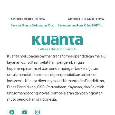
ARTIKEL SEBELUMNYA
ARTIKEL SELANJUTNYA
Peran Guru Sebagai Content Creator Dalam Meningkatkan Kreativitas Pembelajaran
Pemanfaatan ChatGPT untuk Meningkatkan Efektivitas Pengajaran Guru
Kuanta merupakan partner transformasi pendidikan melalui
layanan konsultasi, pelatihan, pengembangan
kepemimpinan, riset dan pendampingan berkelanjutan
untuk menciptakan masa depan pendidikan terbaik di
indonesia. Kuanta dipercaya oleh Kementerian Pendidikan,
Dinas Pendidikan, CSR-Perusahaan, Yayasan, dan Sekolah
untuk mendorong inovasi pembelajaran dan peningkatan
mutu pendidikan di Indonesia.