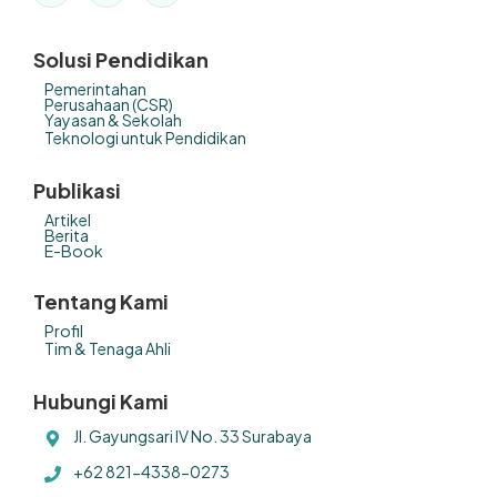
Solusi Pendidikan
Pemerintahan
Perusahaan (CSR)
Yayasan & Sekolah
Teknologi untuk Pendidikan
Publikasi
Artikel
Berita
E-Book
Tentang Kami
Profil
Tim & Tenaga Ahli
Hubungi Kami
Jl. Gayungsari IV No. 33 Surabaya
+62 821-4338-0273