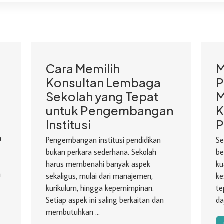
Cara Memilih
M
Konsultan Lembaga
P
Sekolah yang Tepat
M
untuk Pengembangan
K
Institusi
P
h
a
Pengembangan institusi pendidikan
Se
bukan perkara sederhana. Sekolah
be
harus membenahi banyak aspek
ku
n
sekaligus, mulai dari manajemen,
ke
kurikulum, hingga kepemimpinan.
te
Setiap aspek ini saling berkaitan dan
da
membutuhkan ...