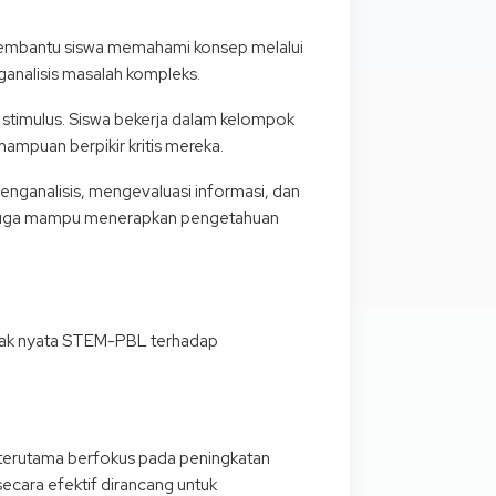
 membantu siswa memahami konsep melalui
nganalisis masalah kompleks.
timulus. Siswa bekerja dalam kelompok
mpuan berpikir kritis mereka.
nganalisis, mengevaluasi informasi, dan
i juga mampu menerapkan pengetahuan
mpak nyata STEM-PBL terhadap
 terutama berfokus pada peningkatan
 secara efektif dirancang untuk