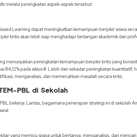
lls
melalui peningkatan aspek-aspek tersebut.
sed Learning dapat meningkatkan kemampuan berpikir siswa secara 
erpikir kritis akan lebih siap menghadapi tantangan akademik dan pro
menunjukkan peningkatan kemampuan berpikir kritis yang konsiste
 84,12% pada siklus III. Lebih dari sekadar peningkatan kuantitatif, h
ikasi, menganalisis, dan memecahkan masalah secara kritis.
TEM-PBL di Sekolah
L bekerja. Lantas, bagaimana penerapan strategi ini di sekolah An
awal:
ekitar yang memicu siswa untuk bertanya, menganalisis, dan mencar