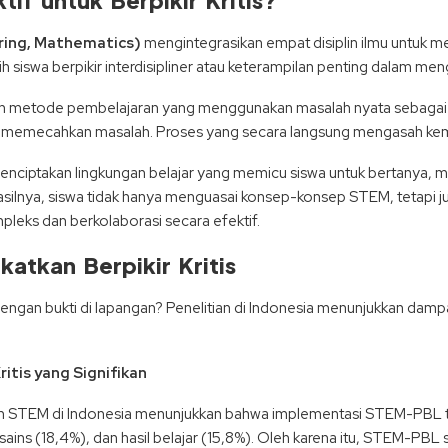
ring, Mathematics)
mengintegrasikan empat disiplin ilmu untuk
ih siswa berpikir interdisipliner atau keterampilan penting dalam me
h metode pembelajaran yang menggunakan masalah nyata sebagai s
an memecahkan masalah. Proses yang secara langsung mengasah kema
iptakan lingkungan belajar yang memicu siswa untuk bertanya, me
asilnya, siswa tidak hanya menguasai konsep-konsep STEM, tetap
eks dan berkolaborasi secara efektif.
atkan Berpikir Kritis
engan bukti di lapangan? Penelitian di Indonesia menunjukkan da
itis yang Signifikan
tian STEM di Indonesia menunjukkan bahwa implementasi STEM-PBL
i sains (18,4%), dan hasil belajar (15,8%). Oleh karena itu, STEM-PBL