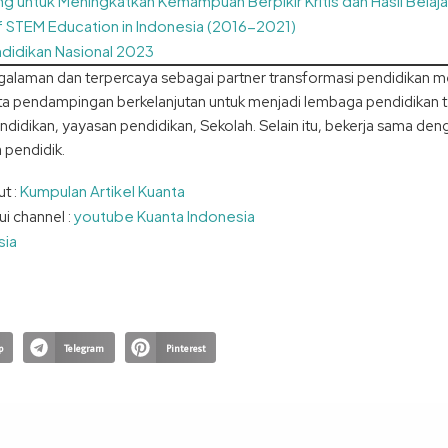
untuk Meningkatkan Kemampuan Berpikir Kritis dan Hasil Belajar 
f STEM Education in Indonesia (2016-2021)
ndidikan Nasional 2023
aman dan terpercaya sebagai partner transformasi pendidikan melal
a pendampingan berkelanjutan untuk menjadi lembaga pendidikan te
didikan, yayasan pendidikan, Sekolah. Selain itu, bekerja sama den
 pendidik.
Kumpulan Artikel Kuanta
t :
youtube Kuanta Indonesia
i channel :
sia
p
Telegram
Pinterest