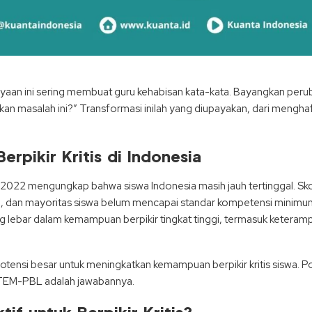
nyaan ini sering membuat guru kehabisan kata-kata. Bayangkan perubah
n masalah ini?” Transformasi inilah yang diupayakan, dari menghaf
pikir Kritis di Indonesia
SA 2022 mengungkap bahwa siswa Indonesia masih jauh tertinggal. S
n, dan mayoritas siswa belum mencapai standar kompetensi minimum 
lebar dalam kemampuan berpikir tingkat tinggi, termasuk keterampi
tensi besar untuk meningkatkan kemampuan berpikir kritis siswa. Pot
TEM-PBL adalah jawabannya.
f untuk Berpikir Kritis?