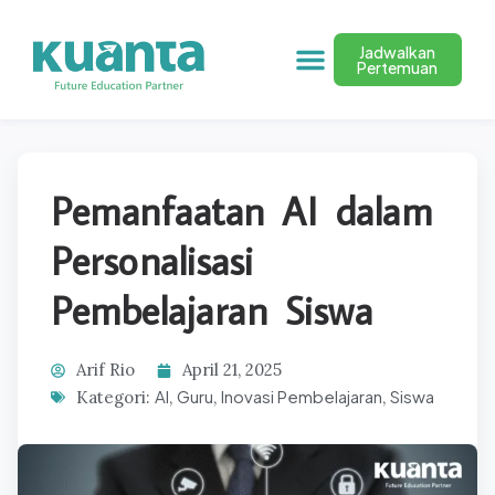
Jadwalkan
Pertemuan
Pemanfaatan AI dalam
Personalisasi
Pembelajaran Siswa
Arif Rio
April 21, 2025
AI
Guru
Inovasi Pembelajaran
Siswa
Kategori:
,
,
,