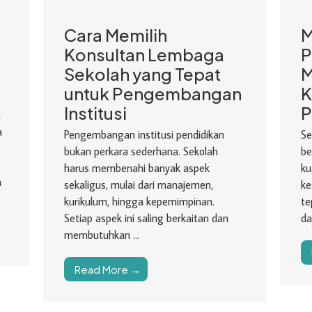
Cara Memilih
M
Konsultan Lembaga
P
Sekolah yang Tepat
M
untuk Pengembangan
K
Institusi
P
h
a
Pengembangan institusi pendidikan
Se
bukan perkara sederhana. Sekolah
be
harus membenahi banyak aspek
ku
n
sekaligus, mulai dari manajemen,
ke
kurikulum, hingga kepemimpinan.
te
Setiap aspek ini saling berkaitan dan
da
membutuhkan ...
Read More →