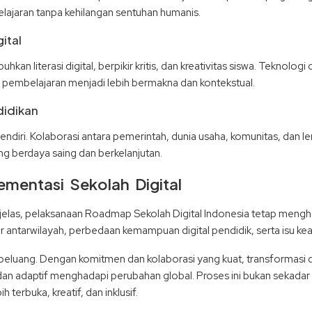
ajaran tanpa kehilangan sentuhan humanis.
ital
n literasi digital, berpikir kritis, dan kreativitas siswa. Teknolo
 pembelajaran menjadi lebih bermakna dan kontekstual.
didikan
 sendiri. Kolaborasi antara pemerintah, dunia usaha, komunitas, dan 
g berdaya saing dan berkelanjutan.
mentasi Sekolah Digital
las, pelaksanaan Roadmap Sekolah Digital Indonesia tetap mengha
ur antarwilayah, perbedaan kemampuan digital pendidik, serta isu k
eluang. Dengan komitmen dan kolaborasi yang kuat, transformasi d
dan adaptif menghadapi perubahan global. Proses ini bukan sekadar
terbuka, kreatif, dan inklusif.