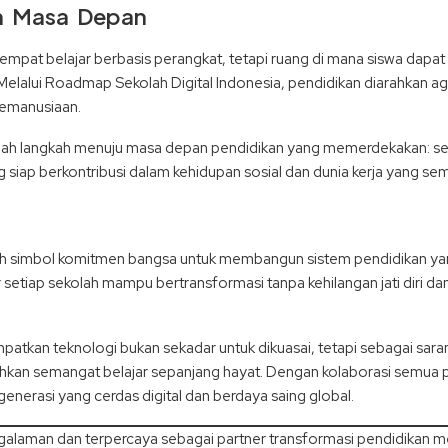
an Masa Depan
empat belajar berbasis perangkat, tetapi ruang di mana siswa dapa
ati. Melalui Roadmap Sekolah Digital Indonesia, pendidikan diarahk
 kemanusiaan.
adalah langkah menuju masa depan pendidikan yang memerdekakan: s
siap berkontribusi dalam kehidupan sosial dan dunia kerja yang sema
h simbol komitmen bangsa untuk membangun sistem pendidikan yang
ar setiap sekolah mampu bertransformasi tanpa kehilangan jati diri d
tkan teknologi bukan sekadar untuk dikuasai, tetapi sebagai saran
kan semangat belajar sepanjang hayat. Dengan kolaborasi semua p
generasi yang cerdas digital dan berdaya saing global.
aman dan terpercaya sebagai partner transformasi pendidikan melal