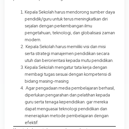
Kepala Sekolah harus mendorong sumber daya
pendidik/guru untuk terus meningkatkan diri
sejalan dengan perkembangan ilmu
pengetahuan, teknologi, dan globalisasi zaman
modern.
Kepala Sekolah harus memiliki visi dan misi
serta strategi manajemen pendidikan secara
utuh dan berorientasi kepada mutu pendidikan.
Kepala Sekolah mengatur tata kerja dengan
membagi tugas sesuai dengan kompetensi di
bidang masing-masing.
Agar pengadaan media pembelajaran berhasil,
diperlukan pengarahan dan pelatihan kepada
guru serta tenaga kependidikan. gar mereka
dapat menguasai teknologi pendidikan dan
menerapkan metode pembelajaran dengan
efektif.