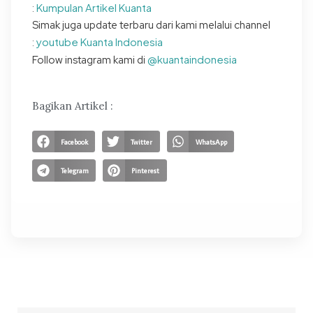
Kumpulan Artikel Kuanta
:
Simak juga update terbaru dari kami melalui channel
youtube Kuanta Indonesia
:
@kuantaindonesia
Follow instagram kami di
Bagikan Artikel :
Facebook
Twitter
WhatsApp
Telegram
Pinterest