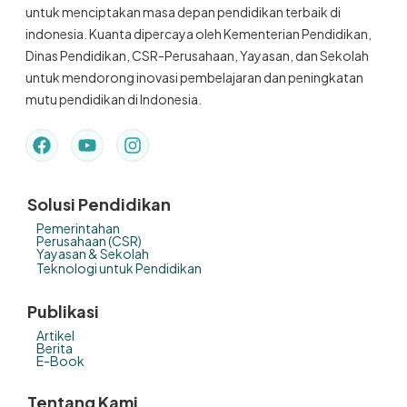
untuk menciptakan masa depan pendidikan terbaik di
indonesia. Kuanta dipercaya oleh Kementerian Pendidikan,
Dinas Pendidikan, CSR-Perusahaan, Yayasan, dan Sekolah
untuk mendorong inovasi pembelajaran dan peningkatan
mutu pendidikan di Indonesia.
Solusi Pendidikan
Pemerintahan
Perusahaan (CSR)
Yayasan & Sekolah
Teknologi untuk Pendidikan
Publikasi
Artikel
Berita
E-Book
Tentang Kami