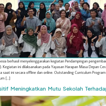
nesia berhasil menyelenggarakan kegiatan Pendampingan pengemban
). Kegiatan ini dilaksanakan pada Yayasan Harapan Masa Depan Ce
ga saat ini secara offline dan online. Outstanding Curriculum Prog
lum […]
if Meningkatkan Mutu Sekolah Terhadap 