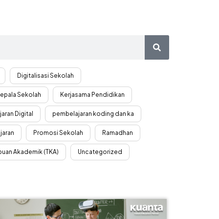
Digitalisasi Sekolah
epala Sekolah
Kerjasama Pendidikan
aran Digital
pembelajaran koding dan ka
jaran
Promosi Sekolah
Ramadhan
uan Akademik (TKA)
Uncategorized