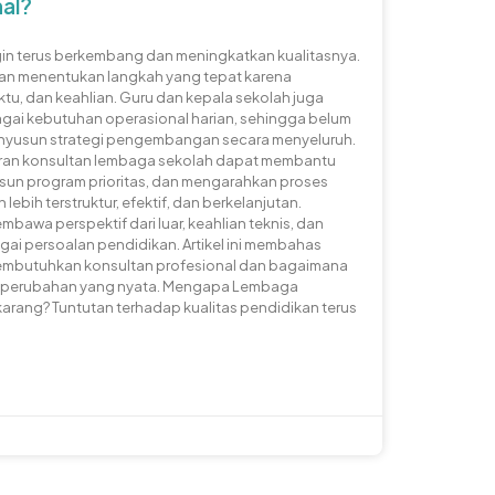
nal?
in terus berkembang dan meningkatkan kualitasnya.
tan menentukan langkah yang tepat karena
tu, dan keahlian. Guru dan kepala sekolah juga
gai kebutuhan operasional harian, sehingga belum
enyusun strategi pengembangan secara menyeluruh.
diran konsultan lembaga sekolah dapat membantu
un program prioritas, dan mengarahkan proses
lebih terstruktur, efektif, dan berkelanjutan.
awa perspektif dari luar, keahlian teknis, dan
i persoalan pendidikan. Artikel ini membahas
embutuhkan konsultan profesional dan bagaimana
 perubahan yang nyata. Mengapa Lembaga
karang? Tuntutan terhadap kualitas pendidikan terus