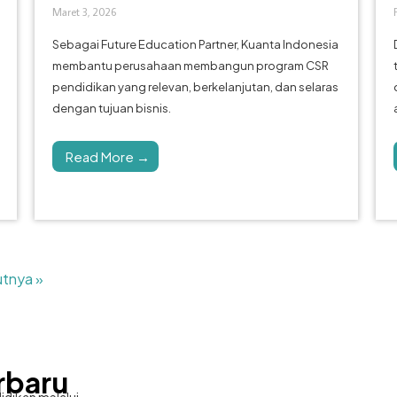
Maret 3, 2026
Sebagai Future Education Partner, Kuanta Indonesia
membantu perusahaan membangun program CSR
pendidikan yang relevan, berkelanjutan, dan selaras
dengan tujuan bisnis.
Read More →
utnya »
rbaru