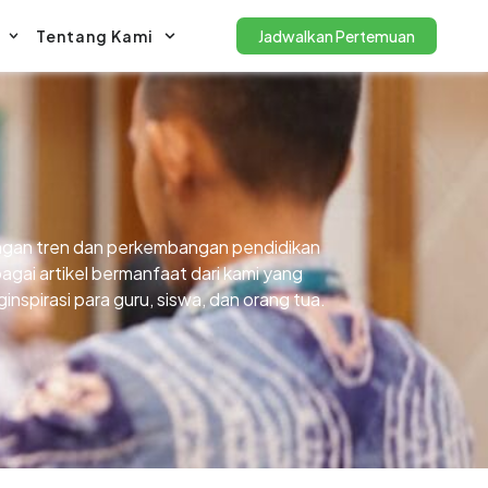
Tentang Kami
Jadwalkan Pertemuan
gan tren dan perkembangan pendidikan
agai artikel bermanfaat dari kami yang
nspirasi para guru, siswa, dan orang tua.