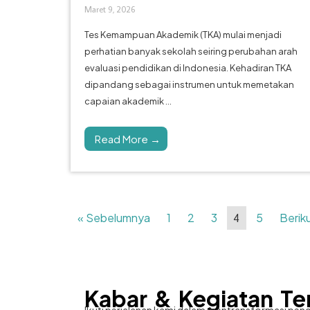
Maret 9, 2026
Tes Kemampuan Akademik (TKA) mulai menjadi
perhatian banyak sekolah seiring perubahan arah
evaluasi pendidikan di Indonesia. Kehadiran TKA
dipandang sebagai instrumen untuk memetakan
capaian akademik ...
Read More →
« Sebelumnya
1
2
3
5
Berik
4
Kabar & Kegiatan Te