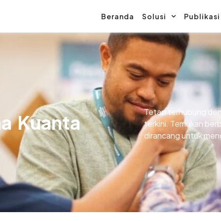
Beranda
Solusi
Publikasi
Tetap terhubung den
ma Kuanta
terkini. Temukan berb
dirancang untuk mengi