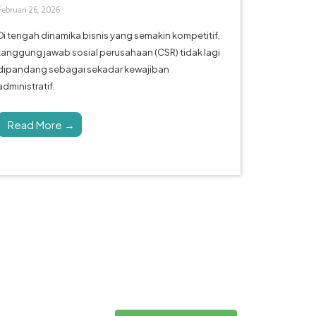
Februari 26, 2026
Di tengah dinamika bisnis yang semakin kompetitif,
tanggung jawab sosial perusahaan (CSR) tidak lagi
dipandang sebagai sekadar kewajiban
administratif.
Read More →