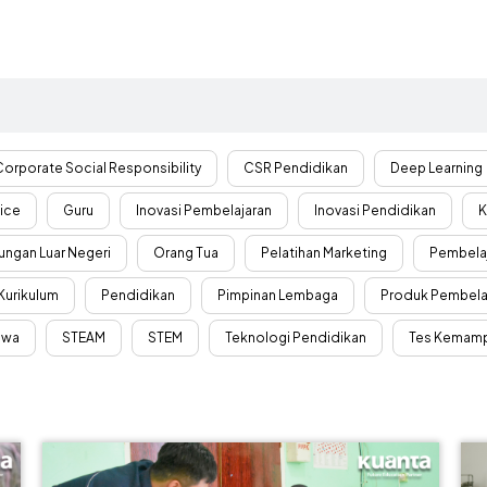
Corporate Social Responsibility
CSR Pendidikan
Deep Learning
vice
Guru
Inovasi Pembelajaran
Inovasi Pendidikan
K
ungan Luar Negeri
Orang Tua
Pelatihan Marketing
Pembelaj
urikulum
Pendidikan
Pimpinan Lembaga
Produk Pembela
swa
STEAM
STEM
Teknologi Pendidikan
Tes Kemamp