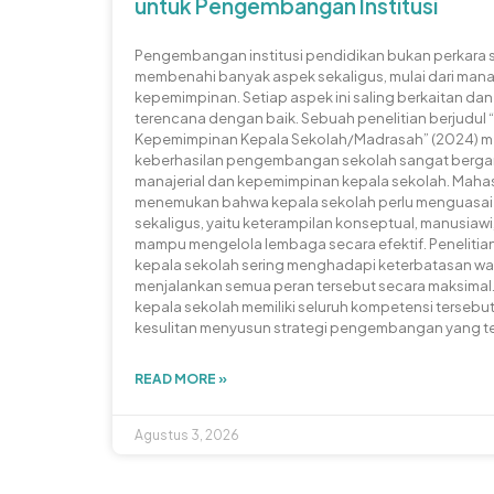
untuk Pengembangan Institusi
Pengembangan institusi pendidikan bukan perkara 
membenahi banyak aspek sekaligus, mulai dari mana
kepemimpinan. Setiap aspek ini saling berkaitan d
terencana dengan baik. Sebuah penelitian berjudul
Kepemimpinan Kepala Sekolah/Madrasah” (2024) 
keberhasilan pengembangan sekolah sangat berg
manajerial dan kepemimpinan kepala sekolah. Mahas
menemukan bahwa kepala sekolah perlu menguasai 
sekaligus, yaitu keterampilan konseptual, manusiawi,
mampu mengelola lembaga secara efektif. Penelitian
kepala sekolah sering menghadapi keterbatasan w
menjalankan semua peran tersebut secara maksimal
kepala sekolah memiliki seluruh kompetensi tersebu
kesulitan menyusun strategi pengembangan yang t
READ MORE »
Agustus 3, 2026