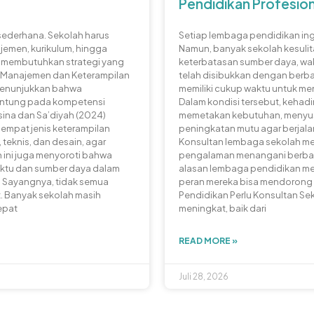
Pendidikan Profesio
sederhana. Sekolah harus
Setiap lembaga pendidikan ing
jemen, kurikulum, hingga
Namun, banyak sekolah kesuli
an membutuhkan strategi yang
keterbatasan sumber daya, wak
 “Manajemen dan Keterampilan
telah disibukkan dengan berba
menunjukkan bahwa
memiliki cukup waktu untuk m
antung pada kompetensi
Dalam kondisi tersebut, keha
ina dan Sa’diyah (2024)
memetakan kebutuhan, menyus
empat jenis keterampilan
peningkatan mutu agar berjalan 
 teknis, dan desain, agar
Konsultan lembaga sekolah memb
 ini juga menyoroti bahwa
pengalaman menangani berbaga
aktu dan sumber daya dalam
alasan lembaga pendidikan m
. Sayangnya, tidak semua
peran mereka bisa mendorong
t. Banyak sekolah masih
Pendidikan Perlu Konsultan Se
epat
meningkat, baik dari
READ MORE »
Juli 28, 2026